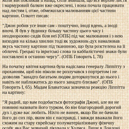
Коли він покликав її назад, ОПБ знайшла, що все верхне листя
і мармуровий балкон вже окреслені, і вона почала працювати
над листям і, отже, обмежилася малюванням цієї частини
картини. Олкотт писав:
"Джон робив усе інше сам - поштучно, іноді вдень, а іноді
вночі. Я був у будинку більшу частину цього часу і
неодноразово сидів біля неї [ОПБ] під час малювання і з нею
виходив на кілька хвилин тоді як художник-дух намалював
якусь частину картини під тканиною, що була розстелена на її
обличчі. Грецькі та івритські слова та каббалістичні знаки були
поставлені в останню чергу". (ОПБ Говорить I, 78)
На початку квітня картина була надіслана генералу Ліппітту з
проханням, щоб він ніколи не розлучався з портретом і не
дозволяв "занадто багатьом людям доторкнутися до нього і
навіть не наближатись до нього занадто близько". (ОПБ
Говорить I, 65). Мадам Блаватська зазначила реакцію Ліппітта
на картину:
"Я радий, що вам подобається фотографія Джоні, але ви не
повинні називати його турком, бо він благородний дорогий
дух і дуже вас любить. Ніхто не винен, якщо Ви не бачили
його до сих пір, яким він є насправді, і завжди вважали його
схожим на стару єврейську полуматеріалізовану фізичну
особу, яка Вас зазвичай лікувала у Холмса. Лише в Лондоні