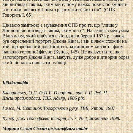
він виглядає таким, яким він є; йому важко повністю змінити
частинки, витягнуті ним з різних життєвих сил". (ОПБ
Говорить I, 65)
Цікавою заміткою є зауваження ОПБ про те, що "лише у
Лондоні він виглядає таким, яким він є". На сеансі з медіумом
Вільямсом, який відбувся в Лондоні в березні 1873 р., також
був окреслений портрет Джона Кінга, і він цілком схожий на
той, що зроблений для Ліппітта, за винятком квітів та фону
навколо головної фігури (Купер, 145). Це вказує на те, що
автопортрет Джона Кінга, мабуть, дуже добре відтворив образ,
який він хотів показати публіці.
Бібліографія
Блаватська, О.П. О.П.Б. Говорить, вип.
I
,
II
. Ред.
Ч
.
Джинараджадаса.
T
ВБ
, Адьяр, 1986 рік.
Гомес, М. Світанок
Т
ософського руху.
T
ВБ
,
Уітон
, 1987
Купер, Дж. Теософська
І
сторія,
т
. 7,
№
4, жовтень 1998.
Марина Сезар Сіссон
msisson
@
zaz
.
com
.
br