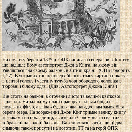
На початку березня 1875 р. ОПБ написала генералові Ліппітту,
що надішле йому автопортрет Джона Кінга, на якому він
з'являється "на своєму балконі, в Літній країні" (ОПБ Говорить
I, 57). В яскравих тонах поверх білого атласу картина показує
в центрі голову і частину тулуба чорнобородого чоловіка в
тюрбані і білому одязі. (Див. Автопортрет Джона Кінга.)
Він стоїть на балконі в оточенні листя та великої квіткової
гірлянди. На задньому плані праворуч - кілька блідих
людських фігур, а зліва - будівля, яка нагадує нам замок біля
берега озера. На зображенні Джон Кінг тримає велику книгу
зі знаками на обкладинці, а символи Соломона та свастика
зображені на колоні балкона. Важливо зазначити, що ці два
символи також присутні на логотипі TТ та на гербі ОПБ.