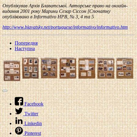
Опублікував Архів Блава
тс
ької.
Авторське право на онлайн-
видання 2001 року Марини Сезар Сіссон [Спочатку
опубліковано в
Informativo
HPB
, № 3, 4 та 5
http://www.blavatsky.net/portuguese/informativo/informativo.htm
Попередня
Наступна
Facebook
Twitter
Linkedin
Pinterest