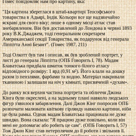
Гомес повідомляє нам про картину, яка:
"Ця картина збереглася в штаб-квартирі Теософського
товариства в Адьярі, Індія. Кольори все ще надзвичайно
яскраві для свого віку; лише в одному місці атлас став
знебарвленим. Він був доставлений до Лондона в червні 1893
року В.К.Джаджем, тоді генеральним секретарем
Американської секції Товариства, як подарунок від генерала
Ліппітта Анні Безант". (Гомес 1987, 211)
Тоді Олкотт був там і описав, як був зроблений портрет, у
листі до генерала Ліппітта (ОПБ Говорить I, 78). Мадам
Блаватська придбала шматок тонкого білого атласу
відповідного розміру: 1 ярд (0,91 м²). Його клали на дошку
разом із пензлями, фарбами та водою. Матеріал накривали
тканиною і залишали на ніч у кімнаті, присвяченій «духам».
До ранку вся верхня частина портрета та обличчя Джона
Кінга були окреслені, а на задньому плані навколо людських
фігур з'явилося забарвлення. Далі Джон Кінг попросив ОПБ
розпочати малювати квіткову гірлянду навколо картини, ніби
це була рамка. Однак мадам Блаватська працювала не дуже
швидко. Вона сказала: "Я працюю дуже повільно, коли він
мені не допомагає або робить це сам". (ОПБ Говорить I, 57)
Тож Джон Кінг став нетерплячим до її роботи і звільнив її.